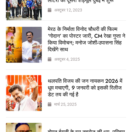
लॉटरी का दूसरा शेड्यूल दुबई में शुरू
अक्टूबर 12, 2023
मेरठ के निर्माता विनोद चौधरी की फिल्म
‘गोदान’ का पोस्टर जारी, CM रेखा गुप्ता ने
किया विमोचन; मनोज जोशी-उपासना सिंह
दिखेंगे साथ
अक्टूबर 4, 2025
थलपति विजय की जन नायकन 2026 में
धूम मचाएगी, 9 जनवरी को इसकी रिलीज
डेट तय की गई है
मार्च 25, 2025
बोमन ईरानी के घर नवरोज की धूम, परिवार