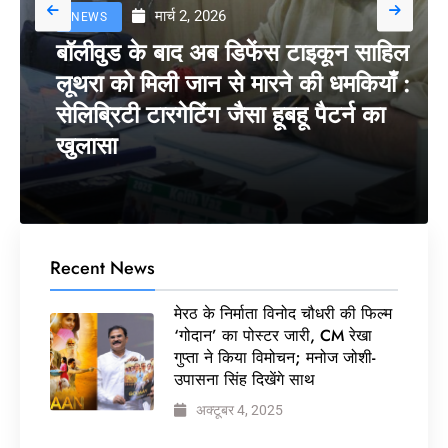
मार्च 2, 2026
NEWS
बॉलीवुड के बाद अब डिफेंस टाइकून साहिल
लूथरा को मिली जान से मारने की धमकियाँ :
सेलिब्रिटी टारगेटिंग जैसा हूबहू पैटर्न का
खुलासा
Recent News
मेरठ के निर्माता विनोद चौधरी की फिल्म
‘गोदान’ का पोस्टर जारी, CM रेखा
गुप्ता ने किया विमोचन; मनोज जोशी-
उपासना सिंह दिखेंगे साथ
अक्टूबर 4, 2025