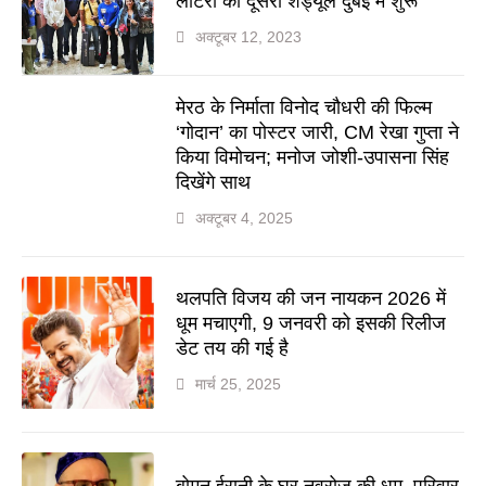
लॉटरी का दूसरा शेड्यूल दुबई में शुरू
अक्टूबर 12, 2023
मेरठ के निर्माता विनोद चौधरी की फिल्म
‘गोदान’ का पोस्टर जारी, CM रेखा गुप्ता ने
किया विमोचन; मनोज जोशी-उपासना सिंह
दिखेंगे साथ
अक्टूबर 4, 2025
थलपति विजय की जन नायकन 2026 में
धूम मचाएगी, 9 जनवरी को इसकी रिलीज
डेट तय की गई है
मार्च 25, 2025
बोमन ईरानी के घर नवरोज की धूम, परिवार