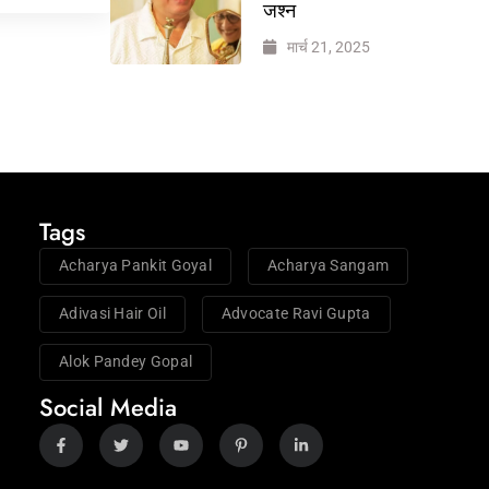
जश्न
मार्च 21, 2025
Tags
Acharya Pankit Goyal
Acharya Sangam
Adivasi Hair Oil
Advocate Ravi Gupta
Alok Pandey Gopal
Social Media