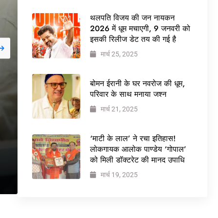
थलपति विजय की जन नायकन
2026 में धूम मचाएगी, 9 जनवरी को
इसकी रिलीज डेट तय की गई है
मार्च 25, 2025
जनवरी 29, 2026
NEWS
बोमन ईरानी के घर नवरोज की धूम,
बड़ी कार्रवाई: 20 माह से ज
परिवार के साथ मनाया जश्न
मार्च 21, 2025
वेलफेयर सोसायटी की कार्
ने पूरी कमान चुनाव समिति क
‘माटी के लाल’ ने रचा इतिहास!
लोकगायक आलोक पाण्डेय ‘गोपाल’
को मिली डॉक्टरेट की मानद उपाधि
मार्च 19, 2025