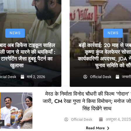
NEWS
NEWS
 बाद अब डिफेंस टाइकून साहिल
बड़ी कार्रवाई: 20 माह से ज
ली जान से मारने की धमकियाँ :
कृष्णा कुंज वेलफेयर सोस
टारगेटिंग जैसा हूबहू पैटर्न का
कार्यकारिणी अपदस्थ, JDA ने
खुलासा
चुनाव समिति को सौं
icial Desk
मार्च 2, 2026
Official Desk
जनवरी
मेरठ के निर्माता विनोद चौधरी की फिल्म ‘गोदान’
जारी, CM रेखा गुप्ता ने किया विमोचन; मनोज ज
सिंह दिखेंगे साथ
अक्टूबर 4, 202
Official Desk
NT
Read More