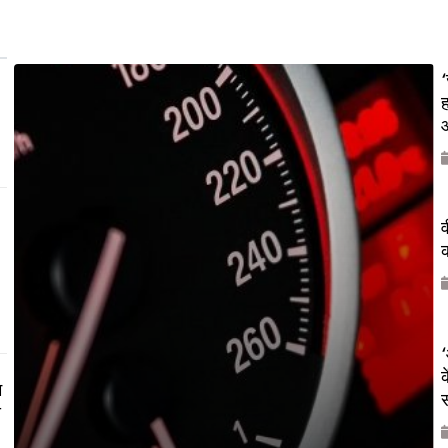
‘
ह
औ
व
क
‘
क
म
य