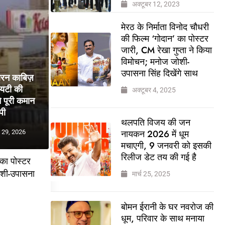
अक्टूबर 12, 2023
मेरठ के निर्माता विनोद चौधरी
की फिल्म ‘गोदान’ का पोस्टर
जारी, CM रेखा गुप्ता ने किया
विमोचन; मनोज जोशी-
उपासना सिंह दिखेंगे साथ
बरन काबिज़
ायटी की
अक्टूबर 4, 2025
 पूरी कमान
पी
थलपति विजय की जन
नायकन 2026 में धूम
 29, 2026
मचाएगी, 9 जनवरी को इसकी
रिलीज डेट तय की गई है
 का पोस्टर
ोशी-उपासना
मार्च 25, 2025
बोमन ईरानी के घर नवरोज की
5
धूम, परिवार के साथ मनाया