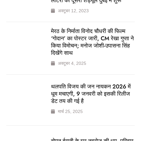
लॉटरी का दूसरा शेड्यूल दुबई में शुरू
अक्टूबर 12, 2023
मेरठ के निर्माता विनोद चौधरी की फिल्म
‘गोदान’ का पोस्टर जारी, CM रेखा गुप्ता ने
किया विमोचन; मनोज जोशी-उपासना सिंह
दिखेंगे साथ
अक्टूबर 4, 2025
थलपति विजय की जन नायकन 2026 में
धूम मचाएगी, 9 जनवरी को इसकी रिलीज
डेट तय की गई है
मार्च 25, 2025
बोमन ईरानी के घर नवरोज की धूम, परिवार