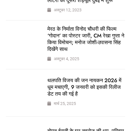
लॉटरी का दूसरा शेड्यूल दुबई में शुरू
अक्टूबर 12, 2023
मेरठ के निर्माता विनोद चौधरी की फिल्म
‘गोदान’ का पोस्टर जारी, CM रेखा गुप्ता ने
किया विमोचन; मनोज जोशी-उपासना सिंह
दिखेंगे साथ
अक्टूबर 4, 2025
थलपति विजय की जन नायकन 2026 में
धूम मचाएगी, 9 जनवरी को इसकी रिलीज
डेट तय की गई है
मार्च 25, 2025
बोमन ईरानी के घर नवरोज की धूम, परिवार