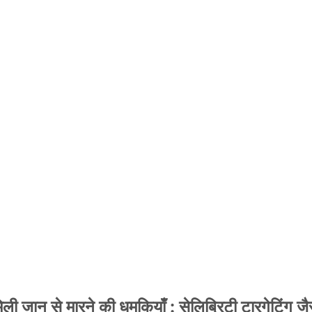
 जान से मारने की धमकियाँ : सेलिब्रिटी टारगेटिंग जैसा