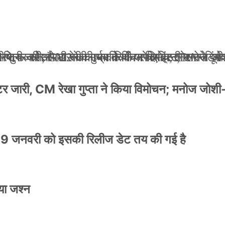
ली जान से मारने की धमकियाँ : सेलिब्रिटी टारगेटिंग ज
 वेलफेयर सोसायटी की कार्यकारिणी अपदस्थ, JDA ने पूर
 पोस्टर जारी, CM रेखा गुप्ता ने किया विमोचन; मनोज जो
ंपनी शुरू की और 22 की उम्र तक बन गए इंटरनेशनल अवॉ
स्टर जारी, CM रेखा गुप्ता ने किया विमोचन; मनोज जोशी
9 जनवरी को इसकी रिलीज डेट तय की गई है
या जश्न