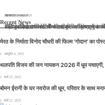
मार्च 2, 2026
जनवरी 29, 2026
अक्टूबर 4, 2025
अप्रैल 14, 2025
NEWS
NEWS
ENTERTAINMENT
NEWS
TECHNOLOGY
Recent News
बॉलीवुड के बाद अब डिफेंस टाइकून साहिल लूथरा को मि
बड़ी कार्रवाई: 20 माह से जबरन काबिज़ कृष्णा कुंज
मेरठ के निर्माता विनोद चौधरी की फिल्म ‘गोदान’ का
मिलिए रोहित उगले से! कैसे 16 साल की उम्र में क
मेरठ के निर्माता विनोद चौधरी की फिल्म ‘गोदान’ का पो
अक्टूबर 4, 2025
थलपति विजय की जन नायकन 2026 में धूम मचाएगी, 
मार्च 25, 2025
बोमन ईरानी के घर नवरोज की धूम, परिवार के साथ मना
मार्च 21, 2025