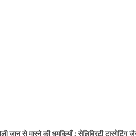
 जान से मारने की धमकियाँ : सेलिब्रिटी टारगेटिंग जैसा