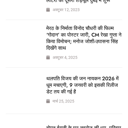
लॉटरी का दूसरा शेड्यूल दुबई में शुरू
अक्टूबर 12, 2023
मेरठ के निर्माता विनोद चौधरी की फिल्म
‘गोदान’ का पोस्टर जारी, CM रेखा गुप्ता ने
किया विमोचन; मनोज जोशी-उपासना सिंह
दिखेंगे साथ
अक्टूबर 4, 2025
थलपति विजय की जन नायकन 2026 में
धूम मचाएगी, 9 जनवरी को इसकी रिलीज
डेट तय की गई है
मार्च 25, 2025
बोमन ईरानी के घर नवरोज की धूम, परिवार