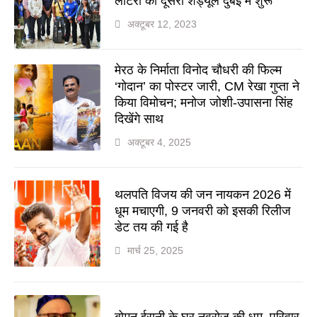
लॉटरी का दूसरा शेड्यूल दुबई में शुरू
अक्टूबर 12, 2023
मेरठ के निर्माता विनोद चौधरी की फिल्म
‘गोदान’ का पोस्टर जारी, CM रेखा गुप्ता ने
किया विमोचन; मनोज जोशी-उपासना सिंह
दिखेंगे साथ
अक्टूबर 4, 2025
थलपति विजय की जन नायकन 2026 में
धूम मचाएगी, 9 जनवरी को इसकी रिलीज
डेट तय की गई है
मार्च 25, 2025
बोमन ईरानी के घर नवरोज की धूम, परिवार