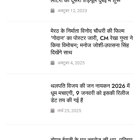
लॉटरी का दूसरा शेड्यूल दुबई में शुरू
अक्टूबर 12, 2023
मेरठ के निर्माता विनोद चौधरी की फिल्म
‘गोदान’ का पोस्टर जारी, CM रेखा गुप्ता ने
किया विमोचन; मनोज जोशी-उपासना सिंह
दिखेंगे साथ
अक्टूबर 4, 2025
थलपति विजय की जन नायकन 2026 में
धूम मचाएगी, 9 जनवरी को इसकी रिलीज
डेट तय की गई है
मार्च 25, 2025
बोमन ईरानी के घर नवरोज की धूम, परिवार