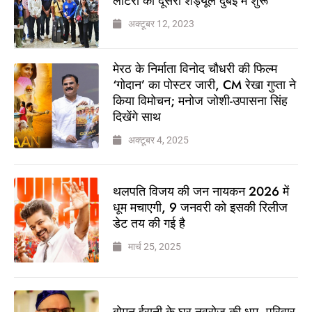
लॉटरी का दूसरा शेड्यूल दुबई में शुरू
अक्टूबर 12, 2023
मेरठ के निर्माता विनोद चौधरी की फिल्म
‘गोदान’ का पोस्टर जारी, CM रेखा गुप्ता ने
किया विमोचन; मनोज जोशी-उपासना सिंह
दिखेंगे साथ
अक्टूबर 4, 2025
थलपति विजय की जन नायकन 2026 में
धूम मचाएगी, 9 जनवरी को इसकी रिलीज
डेट तय की गई है
मार्च 25, 2025
बोमन ईरानी के घर नवरोज की धूम, परिवार