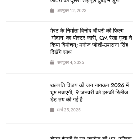
लॉटरी का दूसरा शेड्यूल दुबई में शुरू
अक्टूबर 12, 2023
मेरठ के निर्माता विनोद चौधरी की फिल्म
‘गोदान’ का पोस्टर जारी, CM रेखा गुप्ता ने
किया विमोचन; मनोज जोशी-उपासना सिंह
दिखेंगे साथ
अक्टूबर 4, 2025
थलपति विजय की जन नायकन 2026 में
धूम मचाएगी, 9 जनवरी को इसकी रिलीज
डेट तय की गई है
मार्च 25, 2025
बोमन ईरानी के घर नवरोज की धूम, परिवार