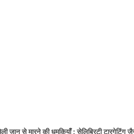
 जान से मारने की धमकियाँ : सेलिब्रिटी टारगेटिंग जैसा