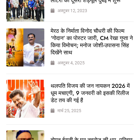
लॉटरी का दूसरा शेड्यूल दुबई में शुरू
अक्टूबर 12, 2023
मेरठ के निर्माता विनोद चौधरी की फिल्म
‘गोदान’ का पोस्टर जारी, CM रेखा गुप्ता ने
किया विमोचन; मनोज जोशी-उपासना सिंह
दिखेंगे साथ
अक्टूबर 4, 2025
थलपति विजय की जन नायकन 2026 में
धूम मचाएगी, 9 जनवरी को इसकी रिलीज
डेट तय की गई है
मार्च 25, 2025
बोमन ईरानी के घर नवरोज की धूम, परिवार