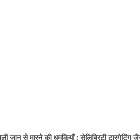
 जान से मारने की धमकियाँ : सेलिब्रिटी टारगेटिंग जैसा