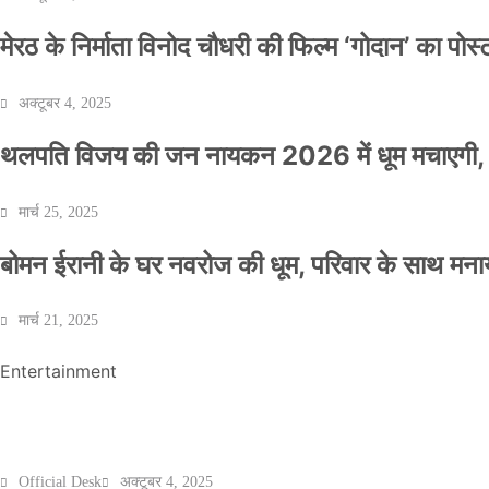
मेरठ के निर्माता विनोद चौधरी की फिल्म ‘गोदान’ का पो
अक्टूबर 4, 2025
थलपति विजय की जन नायकन 2026 में धूम मचाएगी, 
NEWS
मार्च 25, 2025
बॉलीवुड के बाद अब डिफेंस टाइकून साहिल लूथरा को 
बोमन ईरानी के घर नवरोज की धूम, परिवार के साथ मना
धमकियाँ : सेलिब्रिटी टारगेटिंग जैसा हूबहू पैटर्न का 
मार्च 21, 2025
Official Desk
मार्च 2, 2026
Entertainment
मेरठ के निर्माता विनोद चौधरी की फिल्म ‘गोदान’ का पो
Official Desk
अक्टूबर 4, 2025