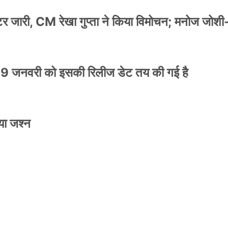
स्टर जारी, CM रेखा गुप्ता ने किया विमोचन; मनोज जोशी
9 जनवरी को इसकी रिलीज डेट तय की गई है
NEWS
मिली जान से मारने की
बड़ी कार्रवाई: 20 माह 
या जश्न
खुलासा
कार्यकारिणी अपदस्थ, JD
Official Desk
जनवरी 29, 2026
स्टर जारी, CM रेखा गुप्ता ने किया विमोचन; मनोज जोशी