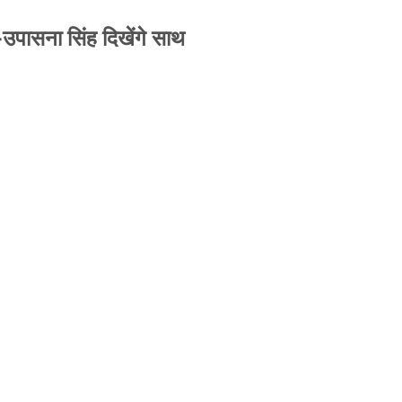
-उपासना सिंह दिखेंगे साथ
से जबरन काबिज़ कृष्णा कुंज वेलफेयर सोसायटी की
A ने पूरी कमान चुनाव समिति को सौंपी
-उपासना सिंह दिखेंगे साथ