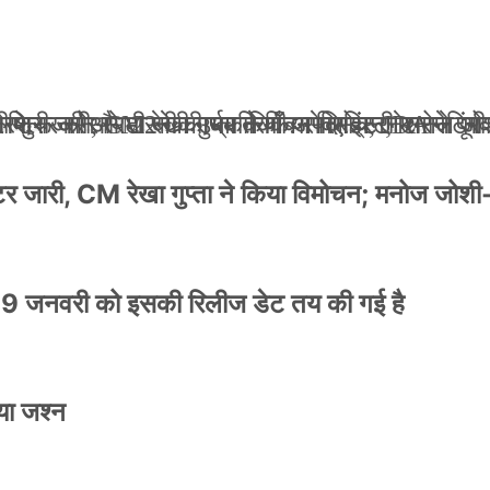
ली जान से मारने की धमकियाँ : सेलिब्रिटी टारगेटिंग ज
 वेलफेयर सोसायटी की कार्यकारिणी अपदस्थ, JDA ने पूर
 पोस्टर जारी, CM रेखा गुप्ता ने किया विमोचन; मनोज जो
ंपनी शुरू की और 22 की उम्र तक बन गए इंटरनेशनल अवॉ
स्टर जारी, CM रेखा गुप्ता ने किया विमोचन; मनोज जोशी
9 जनवरी को इसकी रिलीज डेट तय की गई है
या जश्न