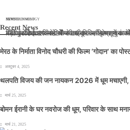
मार्च 2, 2026
जनवरी 29, 2026
अक्टूबर 4, 2025
अप्रैल 14, 2025
NEWS
NEWS
ENTERTAINMENT
NEWS
TECHNOLOGY
Recent News
बॉलीवुड के बाद अब डिफेंस टाइकून साहिल लूथरा को मि
बड़ी कार्रवाई: 20 माह से जबरन काबिज़ कृष्णा कुंज
मेरठ के निर्माता विनोद चौधरी की फिल्म ‘गोदान’ का
मिलिए रोहित उगले से! कैसे 16 साल की उम्र में क
मेरठ के निर्माता विनोद चौधरी की फिल्म ‘गोदान’ का पो
अक्टूबर 4, 2025
थलपति विजय की जन नायकन 2026 में धूम मचाएगी, 
मार्च 25, 2025
बोमन ईरानी के घर नवरोज की धूम, परिवार के साथ मना
मार्च 21, 2025