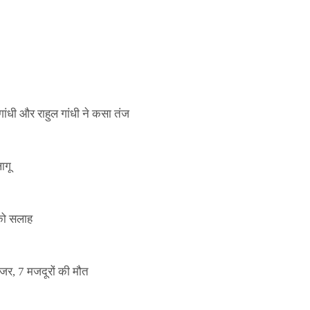
ाले ई-पास इस बंदी में भी लागू
ांधी और राहुल गांधी ने कसा तंज
ागू
 को सलाह
इजर, 7 मजदूरों की मौत