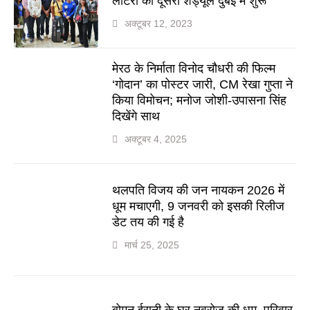
लॉटरी का दूसरा शेड्यूल दुबई में शुरू
अक्टूबर 12, 2023
मेरठ के निर्माता विनोद चौधरी की फिल्म
‘गोदान’ का पोस्टर जारी, CM रेखा गुप्ता ने
किया विमोचन; मनोज जोशी-उपासना सिंह
दिखेंगे साथ
अक्टूबर 4, 2025
थलपति विजय की जन नायकन 2026 में
धूम मचाएगी, 9 जनवरी को इसकी रिलीज
डेट तय की गई है
मार्च 25, 2025
बोमन ईरानी के घर नवरोज की धूम, परिवार