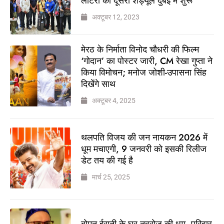
लॉटरी का दूसरा शेड्यूल दुबई में शुरू
अक्टूबर 12, 2023
मेरठ के निर्माता विनोद चौधरी की फिल्म
‘गोदान’ का पोस्टर जारी, CM रेखा गुप्ता ने
किया विमोचन; मनोज जोशी-उपासना सिंह
दिखेंगे साथ
अक्टूबर 4, 2025
थलपति विजय की जन नायकन 2026 में
धूम मचाएगी, 9 जनवरी को इसकी रिलीज
डेट तय की गई है
मार्च 25, 2025
बोमन ईरानी के घर नवरोज की धूम, परिवार