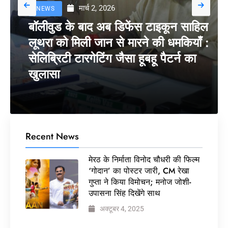
मार्च 2, 2026
NEWS
बॉलीवुड के बाद अब डिफेंस टाइकून साहिल
लूथरा को मिली जान से मारने की धमकियाँ :
सेलिब्रिटी टारगेटिंग जैसा हूबहू पैटर्न का
खुलासा
Recent News
मेरठ के निर्माता विनोद चौधरी की फिल्म
‘गोदान’ का पोस्टर जारी, CM रेखा
गुप्ता ने किया विमोचन; मनोज जोशी-
उपासना सिंह दिखेंगे साथ
अक्टूबर 4, 2025