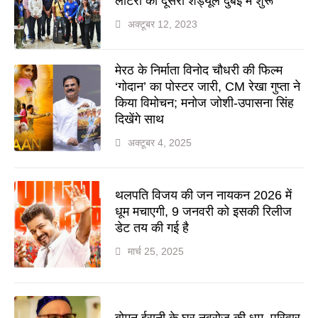
लॉटरी का दूसरा शेड्यूल दुबई में शुरू
अक्टूबर 12, 2023
मेरठ के निर्माता विनोद चौधरी की फिल्म
‘गोदान’ का पोस्टर जारी, CM रेखा गुप्ता ने
किया विमोचन; मनोज जोशी-उपासना सिंह
दिखेंगे साथ
अक्टूबर 4, 2025
थलपति विजय की जन नायकन 2026 में
धूम मचाएगी, 9 जनवरी को इसकी रिलीज
डेट तय की गई है
मार्च 25, 2025
बोमन ईरानी के घर नवरोज की धूम, परिवार