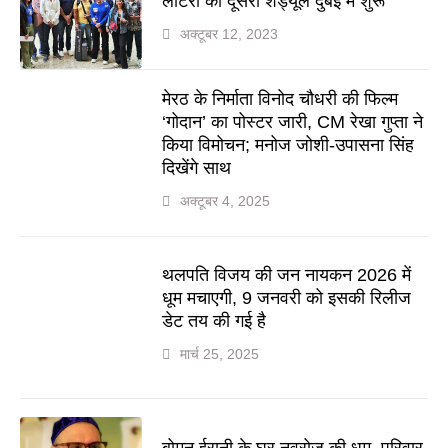
लॉटरी का दूसरा शेड्यूल दुबई में शुरू
अक्टूबर 12, 2023
मेरठ के निर्माता विनोद चौधरी की फिल्म
‘गोदान’ का पोस्टर जारी, CM रेखा गुप्ता ने
किया विमोचन; मनोज जोशी-उपासना सिंह
दिखेंगे साथ
अक्टूबर 4, 2025
थलपति विजय की जन नायकन 2026 में
धूम मचाएगी, 9 जनवरी को इसकी रिलीज
डेट तय की गई है
मार्च 25, 2025
बोमन ईरानी के घर नवरोज की धूम, परिवार