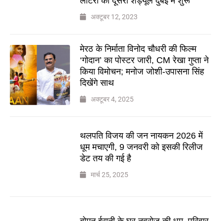
लॉटरी का दूसरा शेड्यूल दुबई में शुरू
अक्टूबर 12, 2023
मेरठ के निर्माता विनोद चौधरी की फिल्म
‘गोदान’ का पोस्टर जारी, CM रेखा गुप्ता ने
किया विमोचन; मनोज जोशी-उपासना सिंह
दिखेंगे साथ
अक्टूबर 4, 2025
थलपति विजय की जन नायकन 2026 में
धूम मचाएगी, 9 जनवरी को इसकी रिलीज
डेट तय की गई है
मार्च 25, 2025
बोमन ईरानी के घर नवरोज की धूम, परिवार