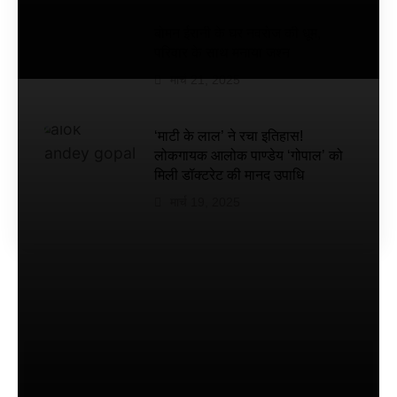
डेट तय
की गई
बोमन ईरानी के घर नवरोज की धूम,
है
परिवार के साथ मनाया जश्न
मार्च 21, 2025
‘माटी के लाल’ ने रचा इतिहास!
लोकगायक आलोक पाण्डेय ‘गोपाल’ को
मिली डॉक्टरेट की मानद उपाधि
मार्च 19, 2025