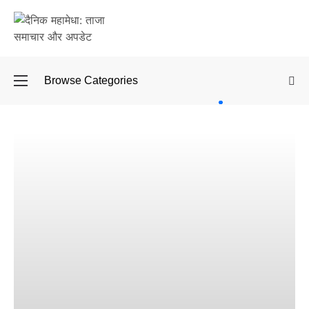
Browse Categories
बॉलीवुड
के बाद
अब
डिफेंस
टाइकून
साहिल
लूथरा को
मिली जान
से मारने
की
धमकियाँ :
सेलिब्रिटी
टारगेटिंग
जैसा हूबहू