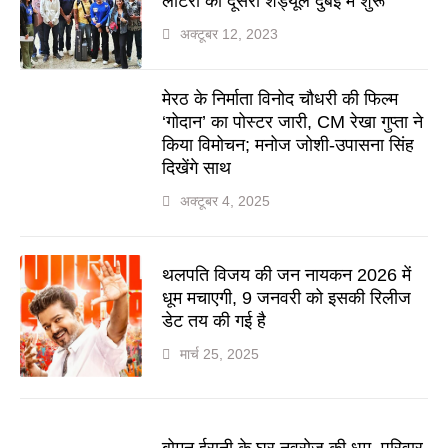
लॉटरी का दूसरा शेड्यूल दुबई में शुरू
अक्टूबर 12, 2023
मेरठ के निर्माता विनोद चौधरी की फिल्म
‘गोदान’ का पोस्टर जारी, CM रेखा गुप्ता ने
किया विमोचन; मनोज जोशी-उपासना सिंह
दिखेंगे साथ
अक्टूबर 4, 2025
थलपति विजय की जन नायकन 2026 में
धूम मचाएगी, 9 जनवरी को इसकी रिलीज
डेट तय की गई है
मार्च 25, 2025
बोमन ईरानी के घर नवरोज की धूम, परिवार