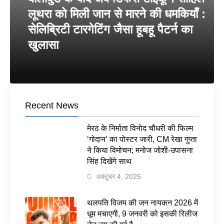
लूथरा को मिली जान से मारने की धमकियाँ :
सेलिब्रिटी टारगेटिंग जैसा हूबहू पैटर्न का
खुलासा
Recent News
मेरठ के निर्माता विनोद चौधरी की फिल्म
‘गोदान’ का पोस्टर जारी, CM रेखा गुप्ता
ने किया विमोचन; मनोज जोशी-उपासना
सिंह दिखेंगे साथ
अक्टूबर 4, 2025
थलपति विजय की जन नायकन 2026 में
धूम मचाएगी, 9 जनवरी को इसकी रिलीज