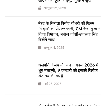
लॉटरी का दूसरा शेड्यूल दुबई में शुरू
अक्टूबर 12, 2023
मेरठ के निर्माता विनोद चौधरी की फिल्म
‘गोदान’ का पोस्टर जारी, CM रेखा गुप्ता ने
किया विमोचन; मनोज जोशी-उपासना सिंह
दिखेंगे साथ
अक्टूबर 4, 2025
थलपति विजय की जन नायकन 2026 में
धूम मचाएगी, 9 जनवरी को इसकी रिलीज
डेट तय की गई है
मार्च 25, 2025
बोमन ईरानी के घर नवरोज की धूम, परिवार