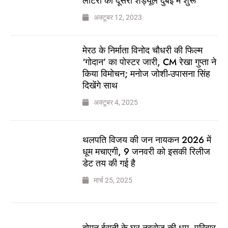
लॉटरी का दूसरा शेड्यूल दुबई में शुरू
अक्टूबर 12, 2023
मेरठ के निर्माता विनोद चौधरी की फिल्म
‘गोदान’ का पोस्टर जारी, CM रेखा गुप्ता ने
किया विमोचन; मनोज जोशी-उपासना सिंह
दिखेंगे साथ
अक्टूबर 4, 2025
थलपति विजय की जन नायकन 2026 में
धूम मचाएगी, 9 जनवरी को इसकी रिलीज
डेट तय की गई है
मार्च 25, 2025
बोमन ईरानी के घर नवरोज की धूम, परिवार