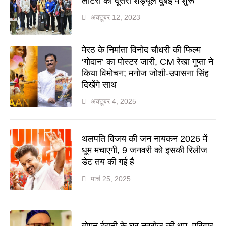
लॉटरी का दूसरा शेड्यूल दुबई में शुरू
अक्टूबर 12, 2023
मेरठ के निर्माता विनोद चौधरी की फिल्म
‘गोदान’ का पोस्टर जारी, CM रेखा गुप्ता ने
किया विमोचन; मनोज जोशी-उपासना सिंह
दिखेंगे साथ
अक्टूबर 4, 2025
थलपति विजय की जन नायकन 2026 में
धूम मचाएगी, 9 जनवरी को इसकी रिलीज
डेट तय की गई है
मार्च 25, 2025
बोमन ईरानी के घर नवरोज की धूम, परिवार