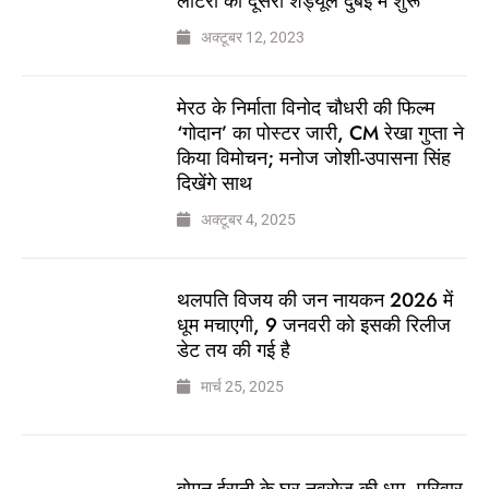
लॉटरी का दूसरा शेड्यूल दुबई में शुरू
अक्टूबर 12, 2023
मेरठ के निर्माता विनोद चौधरी की फिल्म
‘गोदान’ का पोस्टर जारी, CM रेखा गुप्ता ने
किया विमोचन; मनोज जोशी-उपासना सिंह
दिखेंगे साथ
अक्टूबर 4, 2025
थलपति विजय की जन नायकन 2026 में
धूम मचाएगी, 9 जनवरी को इसकी रिलीज
डेट तय की गई है
मार्च 25, 2025
बोमन ईरानी के घर नवरोज की धूम, परिवार