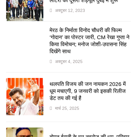
लॉटरी का दूसरा शेड्यूल दुबई में शुरू
अक्टूबर 12, 2023
मेरठ के निर्माता विनोद चौधरी की फिल्म
‘गोदान’ का पोस्टर जारी, CM रेखा गुप्ता ने
किया विमोचन; मनोज जोशी-उपासना सिंह
दिखेंगे साथ
अक्टूबर 4, 2025
थलपति विजय की जन नायकन 2026 में
धूम मचाएगी, 9 जनवरी को इसकी रिलीज
डेट तय की गई है
मार्च 25, 2025
बोमन ईरानी के घर नवरोज की धूम, परिवार