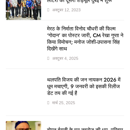
लॉटरी का दूसरा शेड्यूल दुबई में शुरू
अक्टूबर 12, 2023
मेरठ के निर्माता विनोद चौधरी की फिल्म
‘गोदान’ का पोस्टर जारी, CM रेखा गुप्ता ने
किया विमोचन; मनोज जोशी-उपासना सिंह
दिखेंगे साथ
अक्टूबर 4, 2025
थलपति विजय की जन नायकन 2026 में
धूम मचाएगी, 9 जनवरी को इसकी रिलीज
डेट तय की गई है
मार्च 25, 2025
बोमन ईरानी के घर नवरोज की धूम, परिवार