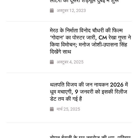
लॉटरी का दूसरा शेड्यूल दुबई में शुरू
अक्टूबर 12, 2023
मेरठ के निर्माता विनोद चौधरी की फिल्म
‘गोदान’ का पोस्टर जारी, CM रेखा गुप्ता ने
किया विमोचन; मनोज जोशी-उपासना सिंह
दिखेंगे साथ
अक्टूबर 4, 2025
थलपति विजय की जन नायकन 2026 में
धूम मचाएगी, 9 जनवरी को इसकी रिलीज
डेट तय की गई है
मार्च 25, 2025
बोमन ईरानी के घर नवरोज की धूम, परिवार