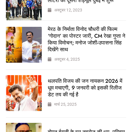
लॉटरी का दूसरा शेड्यूल दुबई में शुरू
अक्टूबर 12, 2023
मेरठ के निर्माता विनोद चौधरी की फिल्म
‘गोदान’ का पोस्टर जारी, CM रेखा गुप्ता ने
किया विमोचन; मनोज जोशी-उपासना सिंह
दिखेंगे साथ
अक्टूबर 4, 2025
थलपति विजय की जन नायकन 2026 में
धूम मचाएगी, 9 जनवरी को इसकी रिलीज
डेट तय की गई है
मार्च 25, 2025
बोमन ईरानी के घर नवरोज की धूम, परिवार