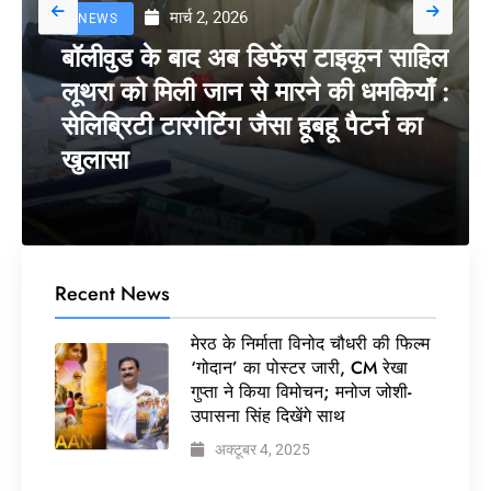
मार्च 2, 2026
NEWS
बॉलीवुड के बाद अब डिफेंस टाइकून साहिल
लूथरा को मिली जान से मारने की धमकियाँ :
सेलिब्रिटी टारगेटिंग जैसा हूबहू पैटर्न का
खुलासा
Recent News
मेरठ के निर्माता विनोद चौधरी की फिल्म
‘गोदान’ का पोस्टर जारी, CM रेखा
गुप्ता ने किया विमोचन; मनोज जोशी-
उपासना सिंह दिखेंगे साथ
अक्टूबर 4, 2025