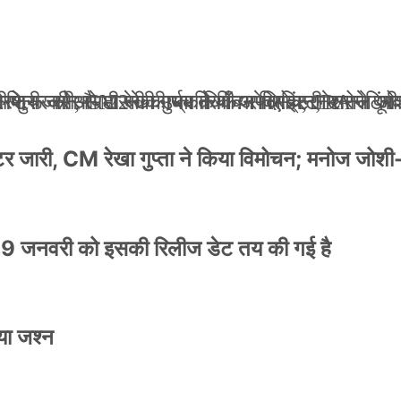
ली जान से मारने की धमकियाँ : सेलिब्रिटी टारगेटिंग ज
 वेलफेयर सोसायटी की कार्यकारिणी अपदस्थ, JDA ने पूर
 पोस्टर जारी, CM रेखा गुप्ता ने किया विमोचन; मनोज जो
ंपनी शुरू की और 22 की उम्र तक बन गए इंटरनेशनल अवॉ
स्टर जारी, CM रेखा गुप्ता ने किया विमोचन; मनोज जोशी
9 जनवरी को इसकी रिलीज डेट तय की गई है
या जश्न