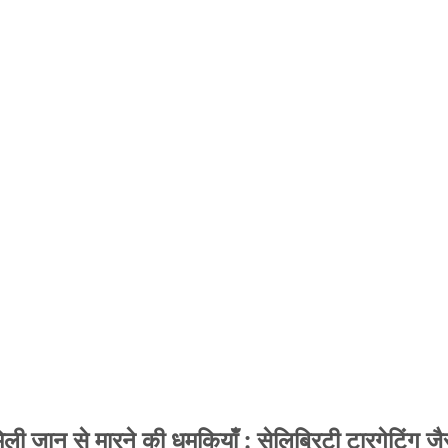
 जान से मारने की धमकियाँ : सेलिब्रिटी टारगेटिंग जैसा