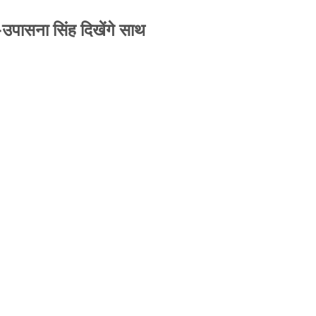
-उपासना सिंह दिखेंगे साथ
से जबरन काबिज़ कृष्णा कुंज वेलफेयर सोसायटी की
A ने पूरी कमान चुनाव समिति को सौंपी
-उपासना सिंह दिखेंगे साथ