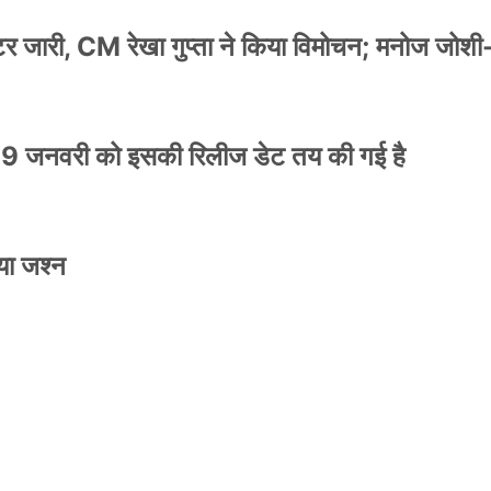
स्टर जारी, CM रेखा गुप्ता ने किया विमोचन; मनोज जोशी
9 जनवरी को इसकी रिलीज डेट तय की गई है
NEWS
मिली जान से मारने की
बड़ी कार्रवाई: 20 माह 
या जश्न
खुलासा
कार्यकारिणी अपदस्थ, JD
Official Desk
जनवरी 29, 2026
स्टर जारी, CM रेखा गुप्ता ने किया विमोचन; मनोज जोशी