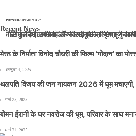
मार्च 2, 2026
जनवरी 29, 2026
अक्टूबर 4, 2025
अप्रैल 14, 2025
NEWS
NEWS
ENTERTAINMENT
NEWS
TECHNOLOGY
Recent News
बॉलीवुड के बाद अब डिफेंस टाइकून साहिल लूथरा को मि
बड़ी कार्रवाई: 20 माह से जबरन काबिज़ कृष्णा कुंज
मेरठ के निर्माता विनोद चौधरी की फिल्म ‘गोदान’ का
मिलिए रोहित उगले से! कैसे 16 साल की उम्र में क
मेरठ के निर्माता विनोद चौधरी की फिल्म ‘गोदान’ का पो
अक्टूबर 4, 2025
थलपति विजय की जन नायकन 2026 में धूम मचाएगी, 
मार्च 25, 2025
बोमन ईरानी के घर नवरोज की धूम, परिवार के साथ मना
मार्च 21, 2025