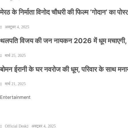
मेरठ के निर्माता विनोद चौधरी की फिल्म ‘गोदान’ का पो
अक्टूबर 4, 2025
थलपति विजय की जन नायकन 2026 में धूम मचाएगी, 
NEWS
मार्च 25, 2025
बॉलीवुड के बाद अब डिफेंस टाइकून साहिल लूथरा को 
बोमन ईरानी के घर नवरोज की धूम, परिवार के साथ मना
धमकियाँ : सेलिब्रिटी टारगेटिंग जैसा हूबहू पैटर्न का 
मार्च 21, 2025
Official Desk
मार्च 2, 2026
Entertainment
मेरठ के निर्माता विनोद चौधरी की फिल्म ‘गोदान’ का पो
Official Desk
अक्टूबर 4, 2025