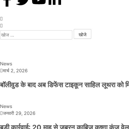
MBA डिग्री छोड़, कैमरा थामा! मिलिए बॉलीवुड हस्तियों के चहेते वेडिंग फोटोग्रा
थलपति विजय की जन नायकन 2026 में धूम मचाएगी, 9 जनवरी को इसकी रिलीज ड
News
मार्च 2, 2026
बॉलीवुड के बाद अब डिफेंस टाइकून साहिल लूथरा को मिली
News
जनवरी 29, 2026
बड़ी कार्रवाई: 20 माह से जबरन काबिज़ कृष्णा कुंज 