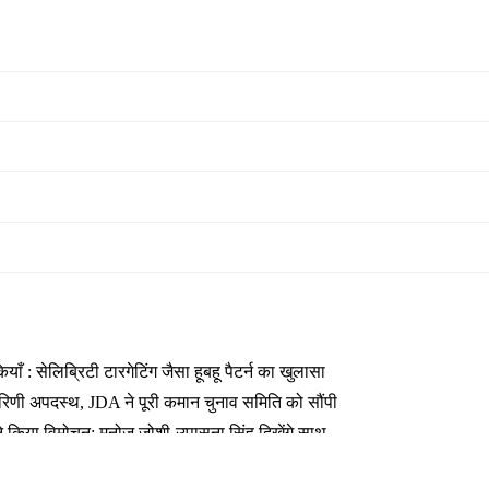
 : सेलिब्रिटी टारगेटिंग जैसा हूबहू पैटर्न का खुलासा
कारिणी अपदस्थ, JDA ने पूरी कमान चुनाव समिति को सौंपी
ा ने किया विमोचन; मनोज जोशी-उपासना सिंह दिखेंगे साथ
 तक बन गए इंटरनेशनल अवॉर्ड विनर