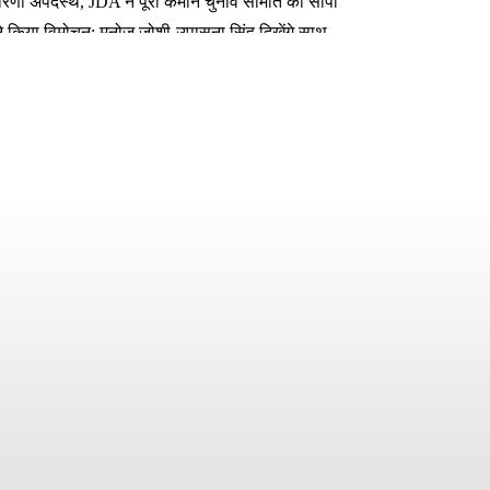
कारिणी अपदस्थ, JDA ने पूरी कमान चुनाव समिति को सौंपी
ा ने किया विमोचन; मनोज जोशी-उपासना सिंह दिखेंगे साथ
 तक बन गए इंटरनेशनल अवॉर्ड विनर
फर लक्ष्य चावला से
ेट तय की गई है