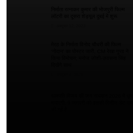
निर्माता रत्नाकर कुमार की भोजपुरी फिल्म
लॉटरी का दूसरा शेड्यूल दुबई में शुरू
अक्टूबर 12, 2023
मेरठ के निर्माता विनोद चौधरी की फिल्म
‘गोदान’ का पोस्टर जारी, CM रेखा गुप्ता ने
किया विमोचन; मनोज जोशी-उपासना सिंह
दिखेंगे साथ
अक्टूबर 4, 2025
थलपति विजय की जन नायकन 2026 में धूम
मचाएगी, 9 जनवरी को इसकी रिलीज डेट तय
की गई है
मार्च 25, 2025