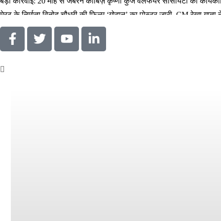
बड़ी कार्रवाई: 20 माह से जबरन काबिज़ कृष्णा कुंज वेलफेयर सोसायटी की कार्य
मेरठ के निर्माता विनोद चौधरी की फिल्म ‘गोदान’ का पोस्टर जारी, CM रेखा गुप्त
मिलिए रोहित उगले से! कैसे 16 साल की उम्र में कंपनी शुरू की और 22 की उम्र
MBA डिग्री छोड़, कैमरा थामा! मिलिए बॉलीवुड हस्तियों के चहेते वेडिंग फोटोग्रा
थलपति विजय की जन नायकन 2026 में धूम मचाएगी, 9 जनवरी को इसकी रिलीज ड