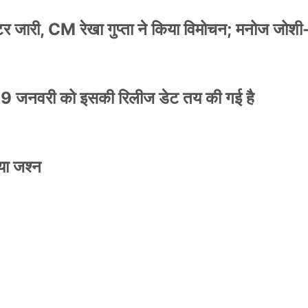
स्टर जारी, CM रेखा गुप्ता ने किया विमोचन; मनोज जोशी
9 जनवरी को इसकी रिलीज डेट तय की गई है
NEWS
मिली जान से मारने की
बड़ी कार्रवाई: 20 माह 
या जश्न
खुलासा
कार्यकारिणी अपदस्थ, JD
Official Desk
जनवरी 29, 2026
स्टर जारी, CM रेखा गुप्ता ने किया विमोचन; मनोज जोशी