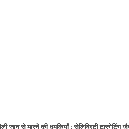
 जान से मारने की धमकियाँ : सेलिब्रिटी टारगेटिंग जैसा