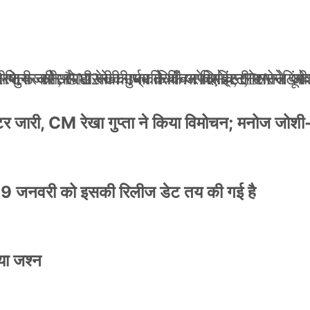
ली जान से मारने की धमकियाँ : सेलिब्रिटी टारगेटिंग ज
 वेलफेयर सोसायटी की कार्यकारिणी अपदस्थ, JDA ने पूर
 पोस्टर जारी, CM रेखा गुप्ता ने किया विमोचन; मनोज जो
ंपनी शुरू की और 22 की उम्र तक बन गए इंटरनेशनल अवॉ
स्टर जारी, CM रेखा गुप्ता ने किया विमोचन; मनोज जोशी
9 जनवरी को इसकी रिलीज डेट तय की गई है
या जश्न