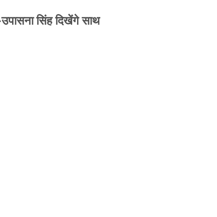
-उपासना सिंह दिखेंगे साथ
से जबरन काबिज़ कृष्णा कुंज वेलफेयर सोसायटी की
A ने पूरी कमान चुनाव समिति को सौंपी
-उपासना सिंह दिखेंगे साथ