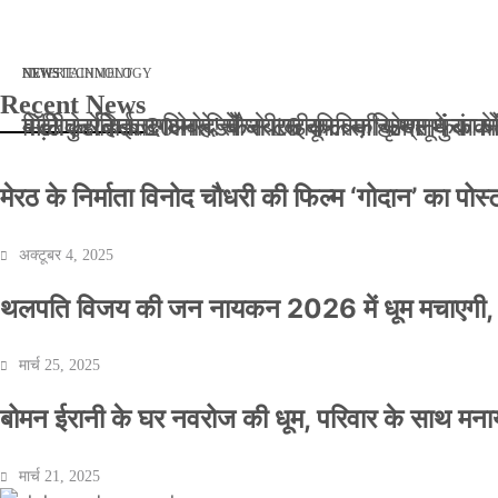
मार्च 2, 2026
जनवरी 29, 2026
अक्टूबर 4, 2025
अप्रैल 14, 2025
NEWS
NEWS
ENTERTAINMENT
NEWS
TECHNOLOGY
Recent News
बॉलीवुड के बाद अब डिफेंस टाइकून साहिल लूथरा को मि
बड़ी कार्रवाई: 20 माह से जबरन काबिज़ कृष्णा कुंज
मेरठ के निर्माता विनोद चौधरी की फिल्म ‘गोदान’ का
मिलिए रोहित उगले से! कैसे 16 साल की उम्र में क
मेरठ के निर्माता विनोद चौधरी की फिल्म ‘गोदान’ का पो
अक्टूबर 4, 2025
थलपति विजय की जन नायकन 2026 में धूम मचाएगी, 
मार्च 25, 2025
बोमन ईरानी के घर नवरोज की धूम, परिवार के साथ मना
मार्च 21, 2025