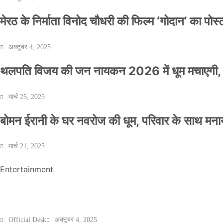
मेरठ के निर्माता विनोद चौधरी की फिल्म ‘गोदान’ का पो
अक्टूबर 4, 2025
थलपति विजय की जन नायकन 2026 में धूम मचाएगी, 
NEWS
मार्च 25, 2025
बॉलीवुड के बाद अब डिफेंस टाइकून साहिल लूथरा को 
बोमन ईरानी के घर नवरोज की धूम, परिवार के साथ मना
धमकियाँ : सेलिब्रिटी टारगेटिंग जैसा हूबहू पैटर्न का 
मार्च 21, 2025
Official Desk
मार्च 2, 2026
Entertainment
मेरठ के निर्माता विनोद चौधरी की फिल्म ‘गोदान’ का पो
Official Desk
अक्टूबर 4, 2025