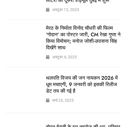
लॉटरी का दूसरा शेड्यूल दुबई में शुरू
अक्टूबर 12, 2023
मेरठ के निर्माता विनोद चौधरी की फिल्म
‘गोदान’ का पोस्टर जारी, CM रेखा गुप्ता ने
किया विमोचन; मनोज जोशी-उपासना सिंह
दिखेंगे साथ
अक्टूबर 4, 2025
थलपति विजय की जन नायकन 2026 में
धूम मचाएगी, 9 जनवरी को इसकी रिलीज
डेट तय की गई है
मार्च 25, 2025
बोमन ईरानी के घर नवरोज की धूम, परिवार