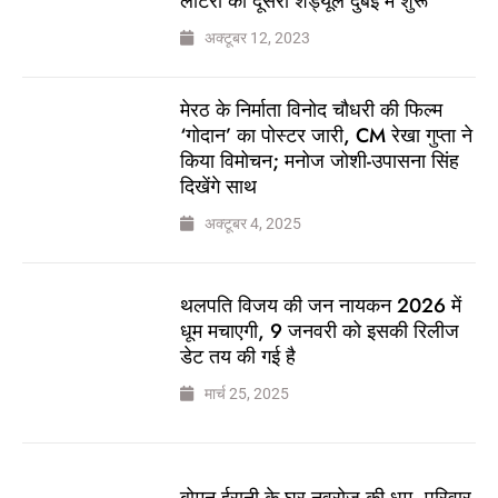
लॉटरी का दूसरा शेड्यूल दुबई में शुरू
अक्टूबर 12, 2023
मेरठ के निर्माता विनोद चौधरी की फिल्म
‘गोदान’ का पोस्टर जारी, CM रेखा गुप्ता ने
किया विमोचन; मनोज जोशी-उपासना सिंह
दिखेंगे साथ
अक्टूबर 4, 2025
थलपति विजय की जन नायकन 2026 में
धूम मचाएगी, 9 जनवरी को इसकी रिलीज
डेट तय की गई है
मार्च 25, 2025
बोमन ईरानी के घर नवरोज की धूम, परिवार