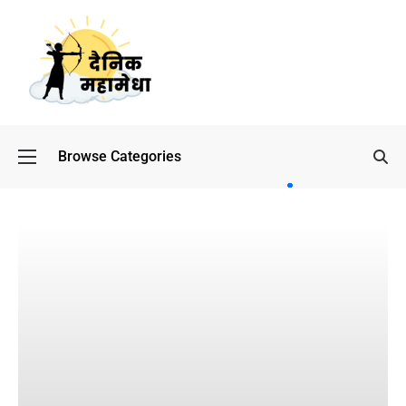
Browse Categories
बॉलीवुड
के बाद
अब
डिफेंस
टाइकून
साहिल
लूथरा को
मिली जान
से मारने
की
धमकियाँ :
सेलिब्रिटी