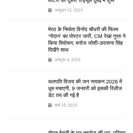
लॉटरी का दूसरा शेड्यूल दुबई में शुरू
अक्टूबर 12, 2023
मेरठ के निर्माता विनोद चौधरी की फिल्म
‘गोदान’ का पोस्टर जारी, CM रेखा गुप्ता ने
किया विमोचन; मनोज जोशी-उपासना सिंह
दिखेंगे साथ
अक्टूबर 4, 2025
थलपति विजय की जन नायकन 2026 में
धूम मचाएगी, 9 जनवरी को इसकी रिलीज
डेट तय की गई है
मार्च 25, 2025
बोमन ईरानी के घर नवरोज की धूम, परिवार