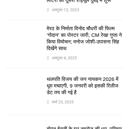
लॉटरी का दूसरा शेड्यूल दुबई में शुरू
अक्टूबर 12, 2023
मेरठ के निर्माता विनोद चौधरी की फिल्म
‘गोदान’ का पोस्टर जारी, CM रेखा गुप्ता ने
किया विमोचन; मनोज जोशी-उपासना सिंह
दिखेंगे साथ
अक्टूबर 4, 2025
थलपति विजय की जन नायकन 2026 में
धूम मचाएगी, 9 जनवरी को इसकी रिलीज
डेट तय की गई है
मार्च 25, 2025
बोमन ईरानी के घर नवरोज की धूम, परिवार