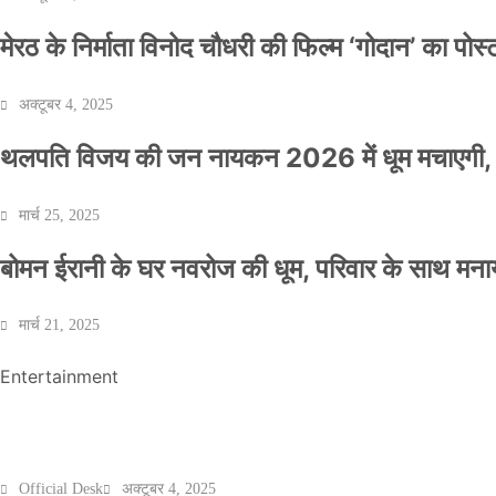
मेरठ के निर्माता विनोद चौधरी की फिल्म ‘गोदान’ का पो
अक्टूबर 4, 2025
थलपति विजय की जन नायकन 2026 में धूम मचाएगी, 
NEWS
मार्च 25, 2025
बॉलीवुड के बाद अब डिफेंस टाइकून साहिल लूथरा को 
बोमन ईरानी के घर नवरोज की धूम, परिवार के साथ मना
धमकियाँ : सेलिब्रिटी टारगेटिंग जैसा हूबहू पैटर्न का 
मार्च 21, 2025
Official Desk
मार्च 2, 2026
Entertainment
मेरठ के निर्माता विनोद चौधरी की फिल्म ‘गोदान’ का पो
Official Desk
अक्टूबर 4, 2025