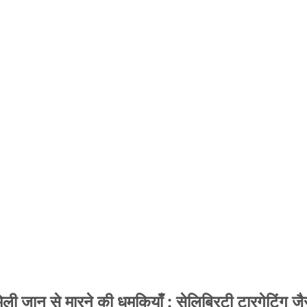
 जान से मारने की धमकियाँ : सेलिब्रिटी टारगेटिंग जैसा