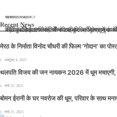
मार्च 2, 2026
जनवरी 29, 2026
अक्टूबर 4, 2025
अप्रैल 14, 2025
NEWS
NEWS
ENTERTAINMENT
NEWS
TECHNOLOGY
Recent News
बॉलीवुड के बाद अब डिफेंस टाइकून साहिल लूथरा को मि
बड़ी कार्रवाई: 20 माह से जबरन काबिज़ कृष्णा कुंज
मेरठ के निर्माता विनोद चौधरी की फिल्म ‘गोदान’ का
मिलिए रोहित उगले से! कैसे 16 साल की उम्र में क
मेरठ के निर्माता विनोद चौधरी की फिल्म ‘गोदान’ का पो
अक्टूबर 4, 2025
थलपति विजय की जन नायकन 2026 में धूम मचाएगी, 
मार्च 25, 2025
बोमन ईरानी के घर नवरोज की धूम, परिवार के साथ मना
मार्च 21, 2025