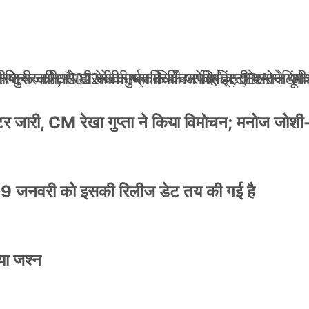
ली जान से मारने की धमकियाँ : सेलिब्रिटी टारगेटिंग ज
 वेलफेयर सोसायटी की कार्यकारिणी अपदस्थ, JDA ने पूर
 पोस्टर जारी, CM रेखा गुप्ता ने किया विमोचन; मनोज जो
ंपनी शुरू की और 22 की उम्र तक बन गए इंटरनेशनल अवॉ
स्टर जारी, CM रेखा गुप्ता ने किया विमोचन; मनोज जोशी
9 जनवरी को इसकी रिलीज डेट तय की गई है
या जश्न