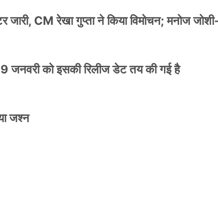
स्टर जारी, CM रेखा गुप्ता ने किया विमोचन; मनोज जोशी
9 जनवरी को इसकी रिलीज डेट तय की गई है
NEWS
मिली जान से मारने की
बड़ी कार्रवाई: 20 माह 
या जश्न
खुलासा
कार्यकारिणी अपदस्थ, JD
Official Desk
जनवरी 29, 2026
स्टर जारी, CM रेखा गुप्ता ने किया विमोचन; मनोज जोशी