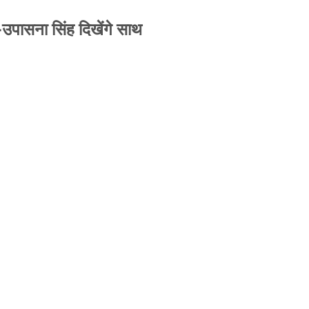
-उपासना सिंह दिखेंगे साथ
से जबरन काबिज़ कृष्णा कुंज वेलफेयर सोसायटी की
A ने पूरी कमान चुनाव समिति को सौंपी
-उपासना सिंह दिखेंगे साथ