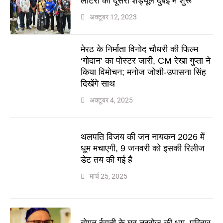
लॉटरी का दूसरा शेड्यूल दुबई में शुरू
अक्टूबर 12, 2023
मेरठ के निर्माता विनोद चौधरी की फिल्म
‘गोदान’ का पोस्टर जारी, CM रेखा गुप्ता ने
किया विमोचन; मनोज जोशी-उपासना सिंह
दिखेंगे साथ
अक्टूबर 4, 2025
थलपति विजय की जन नायकन 2026 में
धूम मचाएगी, 9 जनवरी को इसकी रिलीज
डेट तय की गई है
मार्च 25, 2025
बोमन ईरानी के घर नवरोज की धूम, परिवार