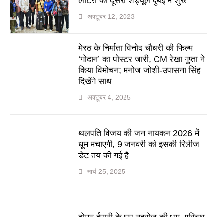
लॉटरी का दूसरा शेड्यूल दुबई में शुरू
अक्टूबर 12, 2023
मेरठ के निर्माता विनोद चौधरी की फिल्म
‘गोदान’ का पोस्टर जारी, CM रेखा गुप्ता ने
किया विमोचन; मनोज जोशी-उपासना सिंह
दिखेंगे साथ
अक्टूबर 4, 2025
थलपति विजय की जन नायकन 2026 में
धूम मचाएगी, 9 जनवरी को इसकी रिलीज
डेट तय की गई है
मार्च 25, 2025
बोमन ईरानी के घर नवरोज की धूम, परिवार