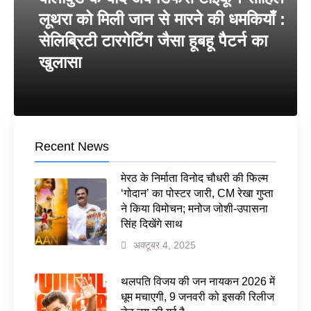
लूथरा को मिली जान से मारने की धमकियाँ :
सेलिब्रिटी टारगेटिंग जैसा हूबहू पैटर्न का
खुलासा
Recent News
मेरठ के निर्माता विनोद चौधरी की फिल्म
‘गोदान’ का पोस्टर जारी, CM रेखा गुप्ता
ने किया विमोचन; मनोज जोशी-उपासना
सिंह दिखेंगे साथ
अक्टूबर 4, 2025
थलपति विजय की जन नायकन 2026 में
धूम मचाएगी, 9 जनवरी को इसकी रिलीज