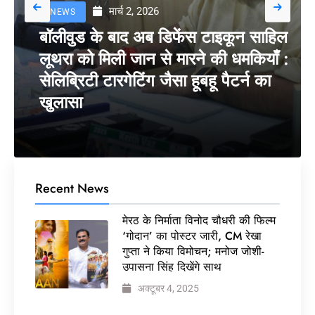
मार्च 2, 2026
NEWS
बॉलीवुड के बाद अब डिफेंस टाइकून साहिल
लूथरा को मिली जान से मारने की धमकियाँ :
सेलिब्रिटी टारगेटिंग जैसा हूबहू पैटर्न का
खुलासा
Recent News
मेरठ के निर्माता विनोद चौधरी की फिल्म
‘गोदान’ का पोस्टर जारी, CM रेखा
गुप्ता ने किया विमोचन; मनोज जोशी-
उपासना सिंह दिखेंगे साथ
अक्टूबर 4, 2025