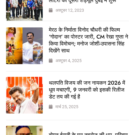
लॉटरी का दूसरा शेड्यूल दुबई में शुरू
अक्टूबर 12, 2023
मेरठ के निर्माता विनोद चौधरी की फिल्म
‘गोदान’ का पोस्टर जारी, CM रेखा गुप्ता ने
किया विमोचन; मनोज जोशी-उपासना सिंह
दिखेंगे साथ
अक्टूबर 4, 2025
थलपति विजय की जन नायकन 2026 में
धूम मचाएगी, 9 जनवरी को इसकी रिलीज
डेट तय की गई है
मार्च 25, 2025
बोमन ईरानी के घर नवरोज की धूम, परिवार