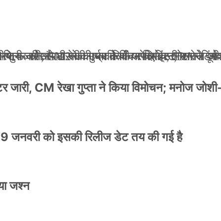
ली जान से मारने की धमकियाँ : सेलिब्रिटी टारगेटिंग ज
 वेलफेयर सोसायटी की कार्यकारिणी अपदस्थ, JDA ने पूर
 पोस्टर जारी, CM रेखा गुप्ता ने किया विमोचन; मनोज जो
ंपनी शुरू की और 22 की उम्र तक बन गए इंटरनेशनल अवॉ
स्टर जारी, CM रेखा गुप्ता ने किया विमोचन; मनोज जोशी
9 जनवरी को इसकी रिलीज डेट तय की गई है
या जश्न