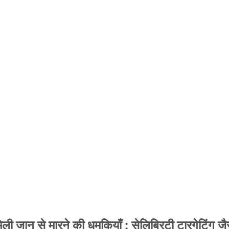
 जान से मारने की धमकियाँ : सेलिब्रिटी टारगेटिंग जैसा