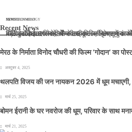
मार्च 2, 2026
जनवरी 29, 2026
अक्टूबर 4, 2025
अप्रैल 14, 2025
NEWS
NEWS
ENTERTAINMENT
NEWS
TECHNOLOGY
Recent News
बॉलीवुड के बाद अब डिफेंस टाइकून साहिल लूथरा को मि
बड़ी कार्रवाई: 20 माह से जबरन काबिज़ कृष्णा कुंज
मेरठ के निर्माता विनोद चौधरी की फिल्म ‘गोदान’ का
मिलिए रोहित उगले से! कैसे 16 साल की उम्र में क
मेरठ के निर्माता विनोद चौधरी की फिल्म ‘गोदान’ का पो
अक्टूबर 4, 2025
थलपति विजय की जन नायकन 2026 में धूम मचाएगी, 
मार्च 25, 2025
बोमन ईरानी के घर नवरोज की धूम, परिवार के साथ मना
मार्च 21, 2025