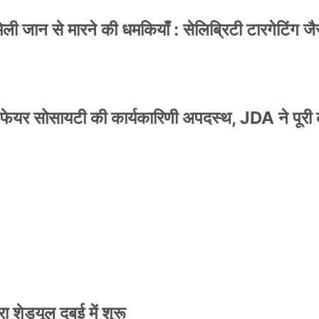
 जान से मारने की धमकियाँ : सेलिब्रिटी टारगेटिंग जैसा
वेलफेयर सोसायटी की कार्यकारिणी अपदस्थ, JDA ने पूरी
स्टर जारी, CM रेखा गुप्ता ने किया विमोचन; मनोज जोशी
 शेड्यूल दुबई में शुरू