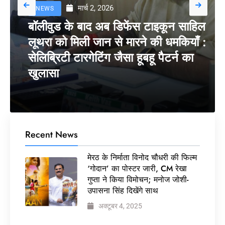
मार्च 2, 2026
NEWS
बॉलीवुड के बाद अब डिफेंस टाइकून साहिल
लूथरा को मिली जान से मारने की धमकियाँ :
सेलिब्रिटी टारगेटिंग जैसा हूबहू पैटर्न का
खुलासा
Recent News
मेरठ के निर्माता विनोद चौधरी की फिल्म
‘गोदान’ का पोस्टर जारी, CM रेखा
गुप्ता ने किया विमोचन; मनोज जोशी-
उपासना सिंह दिखेंगे साथ
अक्टूबर 4, 2025