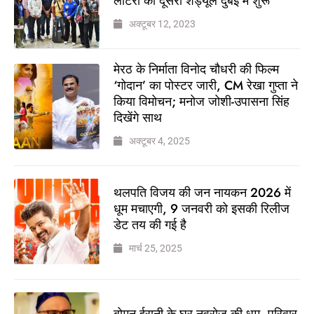
लॉटरी का दूसरा शेड्यूल दुबई में शुरू
अक्टूबर 12, 2023
मेरठ के निर्माता विनोद चौधरी की फिल्म
‘गोदान’ का पोस्टर जारी, CM रेखा गुप्ता ने
किया विमोचन; मनोज जोशी-उपासना सिंह
दिखेंगे साथ
अक्टूबर 4, 2025
थलपति विजय की जन नायकन 2026 में
धूम मचाएगी, 9 जनवरी को इसकी रिलीज
डेट तय की गई है
मार्च 25, 2025
बोमन ईरानी के घर नवरोज की धूम, परिवार