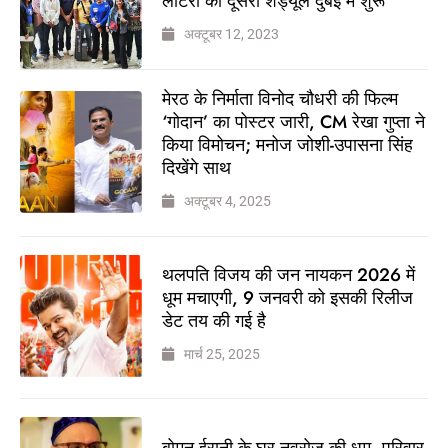
लॉटरी का दूसरा शेड्यूल दुबई में शुरू
अक्टूबर 12, 2023
मेरठ के निर्माता विनोद चौधरी की फिल्म
‘गोदान’ का पोस्टर जारी, CM रेखा गुप्ता ने
किया विमोचन; मनोज जोशी-उपासना सिंह
दिखेंगे साथ
अक्टूबर 4, 2025
थलपति विजय की जन नायकन 2026 में
धूम मचाएगी, 9 जनवरी को इसकी रिलीज
डेट तय की गई है
मार्च 25, 2025
बोमन ईरानी के घर नवरोज की धूम, परिवार