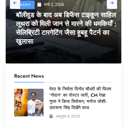
मार्च 2, 2026
NEWS
बॉलीवुड के बाद अब डिफेंस टाइकून साहिल
लूथरा को मिली जान से मारने की धमकियाँ :
सेलिब्रिटी टारगेटिंग जैसा हूबहू पैटर्न का
खुलासा
Recent News
मेरठ के निर्माता विनोद चौधरी की फिल्म
‘गोदान’ का पोस्टर जारी, CM रेखा
गुप्ता ने किया विमोचन; मनोज जोशी-
उपासना सिंह दिखेंगे साथ
अक्टूबर 4, 2025