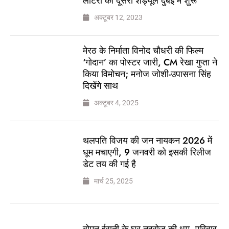
लॉटरी का दूसरा शेड्यूल दुबई में शुरू
अक्टूबर 12, 2023
मेरठ के निर्माता विनोद चौधरी की फिल्म
‘गोदान’ का पोस्टर जारी, CM रेखा गुप्ता ने
किया विमोचन; मनोज जोशी-उपासना सिंह
दिखेंगे साथ
अक्टूबर 4, 2025
थलपति विजय की जन नायकन 2026 में
धूम मचाएगी, 9 जनवरी को इसकी रिलीज
डेट तय की गई है
मार्च 25, 2025
बोमन ईरानी के घर नवरोज की धूम, परिवार